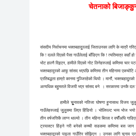
रुपिन्द्र प्रभावी
August 14, 2017
कथा/लघु कथा
Facebook
Twitter
Goo
SHARE THIS:
चेतनाको बिजाङ्कुु
संसदीय निर्वाचनमा भक्तबहादुुरलाई जिताउनका लागि के मात्रै गरिए
कि ! दलले दिएको पैसा गाउँलेलाई बाँडिएन कि ! त्यतिमात्र कहाँ हो र
भोट हाल्नै दिइएन, हामीले दिएको नोट लिनेहरुलाई कम्तिमा चार प
भक्तबहादुरको आफू सांसद भएपछि कम्तिमा तीन महिनामा एकचोटि आए
प्रतिबद्धता हाम्रो कानमा गुुञ्जिरहेको थियो । मानौं, भक्तबहादुुरको
अत्यधिक बहुुमतले विजयी भएर सांसद बने । सरकारमा उनकै दल
हामीले चुुूूनावको नतिजा घोषणा हुुनासाथ विजय जुुलुुस न