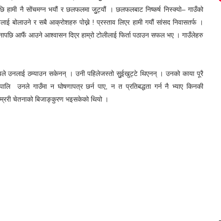
ो । अब तीन महिना बित्न पनि हाम्रा लागि
एको विजुुलीको खम्बाले मूर्तरुप पाऊला भन्ने आशा थियो हामीमा । हामीमा वर्षौंअघि हिउँदमा
क्ने होला भन्ने भरोसा थियो । तीन, छ, नौ, बाह्र हँुुदै धेरै महिनाहरु बिते तर
चारप्रसार गर्ने अभियानमा सक्रिय हामी दुुईचार जनालाई सोझा गाउँलेहरु राजनीतिक
ि हामी नै सोंचमग्न भयौं र छलफलमा जुुट्यौं । छलफलबाट निष्कर्ष निस्क्यो– गाउँको
ाई बोलाउने र सबै आक्रोशहरु पोख्ने ! प्रस्ताव लिएर हामी गयौं सांसद निवासतर्फ ।
हिनापछि आफैं आउने आश्वासन दिएर हाम्रो टोलीलाई फिर्ता पठाउन सफल भए । गाउँलेहरु
नलाई ठम्याउन सकेनन् । उनी पहिलेजस्तो सुुईखुट्टे थिएनन् । उनको काया पूरै
लि उनले गाउँमा न घोषणापत्र छर्न पाए, न त प्रतिबद्धता गर्न नै भ्याए किनकी
राम्ररी चेतनाको बिजाङ्कुरण भइसकेको थियो ।