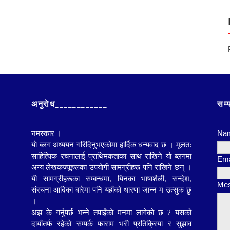
अनुराेध____________
सम्
Na
नमस्कार ।
याे ब्लग अध्ययन गरिदिनुभएकाेमा हार्दिक धन्यवाद छ । मूलत:
साहित्यिक रचनालाई प्राथिमकताका साथ राखिने याे ब्लगमा
Ema
अन्य लेखकज्यूहरूका
उपयाेगी सामग्रीहरू पनि राखिने छन् ।
यी सामग्रीहरूका सम्बन्धमा, यिनका भाषाशैली, सन्देश,
Me
संरचना आदिका बारेमा पनि यहाँकाे धारणा जान्न म उत्सुक छु
।
अझ के गर्नुपर्छ भन्ने तपाईंकाे मनमा लागेकाे छ ? यसको
दायाँतर्फ रहेकाे सम्पर्क फाराम भरी प्रतिक्रिया र सुझाव