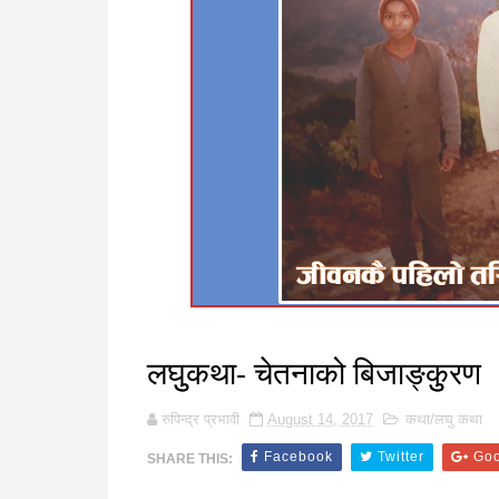
लघुुकथा- चेतनाको बिजाङ्कुुरण