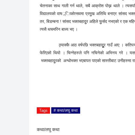
गाउँलेहरुलाई जुुलुुसमा लिएर हिंडियो । भोलिपल्ट भव्य भोज भय
तीन वर्षजत्तिकै लाग्न थाल्यो । तीन महिना बित्ला र वर्षौंअघि गाडि
ट्रयाक्टर हिंड्ने गरी बनेको कच्ची सडकमा कम्तिमा बस जान स
भक्तबहादुुरको पाइला गाउँतिर सोझिएन । उनका लागि चुनाव प्र
चेतनाका साथ गाली गर्न थाले, सबै आक्रोश पोख्न थाले । त्यसपछ
विद्यालयको वाषर््िाकोत्सवमा प्रमुुख अतिथि बनाएर सांसद भक्तल
तर, बिडम्बना ! सांसद भक्तबहादुुर अहिले फुुर्सद नभएको र एक म
त्यसै थचमरिन बाध्य भए ।
ठ्याक्कै आठ वर्षपछि भक्तबहादुुूूर गाउँ आए । कतिपयले उ
फेरिएको थियो । चिन्नेहरुले पनि नचिनेको अभिनय गरे । यसपा
भक्तबहादुुरको अन्धोभक्त भएबापत पाएको सास्तीबाट उनीहरुमा 