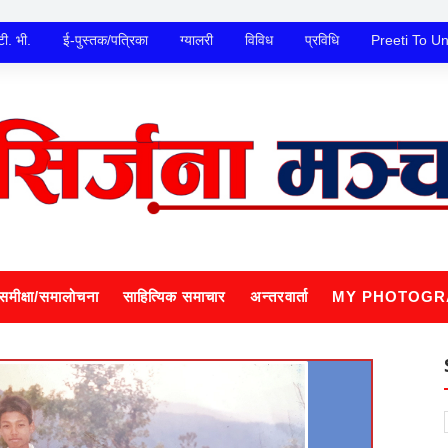
टी. भी.
ई-पुस्तक/पत्रिका
ग्यालरी
विविध
प्रविधि
Preeti To U
समीक्षा/समालोचना
साहित्यिक समाचार
अन्तरवार्ता
MY PHOTOGR