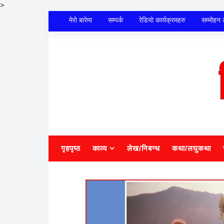
>
मेराे बारेमा
सम्पर्क
रेडियाे कार्यक्रमहरु
सम्मोहन 
गृहपृष्ठ
काव्य
लेख/निबन्ध
कथा/लघुकथा