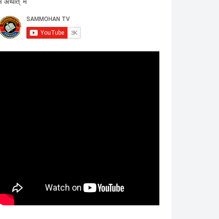
म अर्थात् 'म'