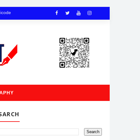
nicode
APHY
SARCH