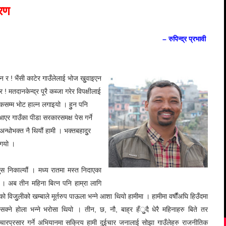
gle+
Pinterest
Linkedin
रण
– रुपिन्द्र प्रभावी
न र ! भैंसी काटेर गाउँलेलाई भोज खुुवाइएन
 ! मतदानकेन्द्र पूरै कब्जा गरेर विपक्षीलाई
टकसम्म भोट हाल्न लगाइयो । हुुन पनि
र गाउँका पीडा सरकारसमक्ष पेस गर्ने
 अन्धोभक्त नै थियौं हामी । भक्तबहादुुर
 गयो ।
िकाल्यौं । मध्य रातमा मस्त निदाएका