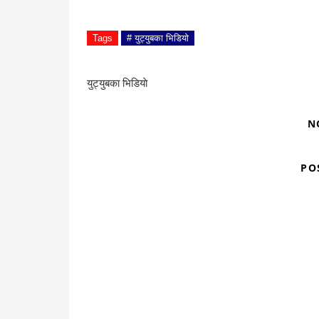
Tags
# युट्युबका भिडियाे
युट्युबका भिडियाे
N
PO