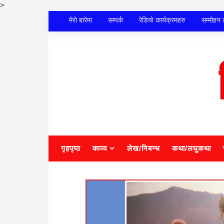
>
मेराे बारेमा
सम्पर्क
रेडियाे कार्यक्रमहरु
सम्मोहन 
गृहपृष्ठ
काव्य
लेख/निबन्ध
कथा/लघुकथा