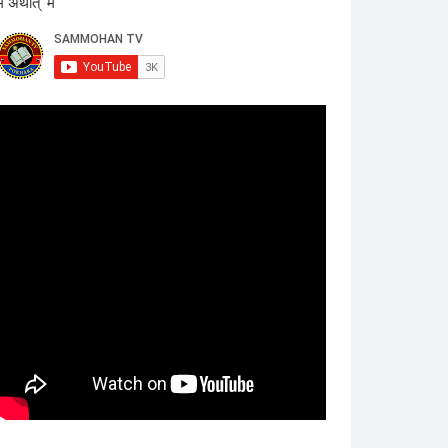
म अर्थात् 'म'