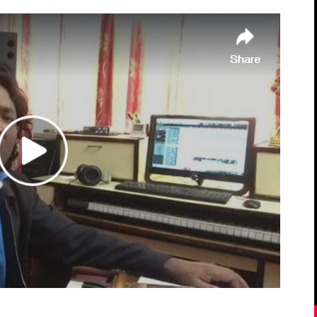
याे
gle+
Pinterest
Linkedin