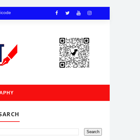
nicode
APHY
SARCH