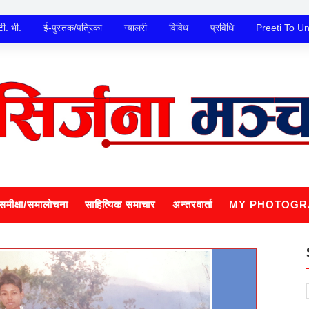
टी. भी.
ई-पुस्तक/पत्रिका
ग्यालरी
विविध
प्रविधि
Preeti To U
समीक्षा/समालोचना
साहित्यिक समाचार
अन्तरवार्ता
MY PHOTOGR