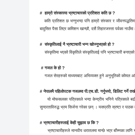
उत्तरदायी हुनुपर्छ ।
# अब बन्ने संविधानले भ्रष्टाचारविरुद्ध कस्तो नीति ल्याउनुपर्छ ?
भ्रष्टाचारीलाई मृत्युदण्डबाहेक सीमान्त कारबाही हुनुपर्छ भने कर्
# हाम्रो संस्कारमा भ्रष्टाचारको प्रतिशत कति छ ?
कति प्रतिशत छ भन्नुभन्दा पनि हाम्रो संस्कार र जीवनपद्धतिमा 
बावुसित पैसा लिएर कमिशन खान्छौ, दसैं तिहारजस्ता पर्वका नाउँमा 
# संस्कृतिलाई नै भ्रष्टाचारी भन्न खोज्नुभएको हो ?
संस्कृतिमा भएको विकृतिले संस्कृतिलाई पनि भ्रष्टाचारी बनाए
# गजल के हो ?
गजल सेरहरुको माध्यमबाट अभिव्यक्त हुने अनुभूतिको कोमल अभि
# नेपालमै पहिलोपटक गजलमा पी.एच.डी. गर्नुभयो, डिलिट गर्ने तर
यो मोफसलका पत्रिकाले भन्दा केन्द्रीय भनिने पत्रिकाले बढी 
सुन्दरताविरुद्ध भ्रम सिर्जना गरेका छन् । यसप्रति स्रष्टा र पाठक द