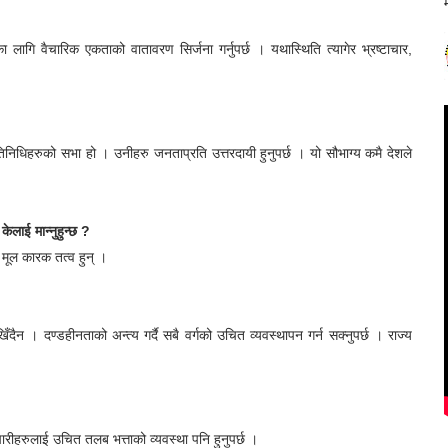
कतान्त्रिक गणतन्त्रका लागि जुन एकताबद्ध ढंगले आन्दोलन गरियो, त्यो एकता
ासहरुले मौका पाउने चिन्ता मलाई छ ।
ागि वैचारिक एकताको वातावरण सिर्जना गर्नुपर्छ । यथास्थिति त्यागेर भ्रष्टाचार,
धिहरुको सभा हो । उनीहरु जनताप्रति उत्तरदायी हुनुपर्छ । यो सौभाग्य कमै देशले
लाई मान्नुहुन्छ ?
 मूल कारक तत्व हुन् ।
दैन । दण्डहीनताको अन्त्य गर्दै सबै वर्गको उचित व्यवस्थापन गर्न सक्नुपर्छ । राज्य