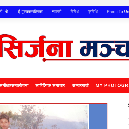
टी. भी.
ई-पुस्तक/पत्रिका
ग्यालरी
विविध
प्रविधि
Preeti To U
समीक्षा/समालोचना
साहित्यिक समाचार
अन्तरवार्ता
MY PHOTOGR