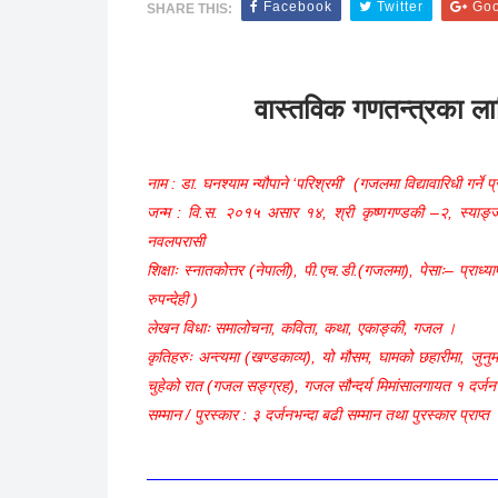
पत्रिका, २०६४ शिशिर ऋतु, वर्ष
रुपिन्द्र प्रभावी
April 04, 2020
अन्तरवार्ता
Facebook
Twitter
Goo
SHARE THIS:
वास्तविक गणतन्त्रका ल
नाम : डा. घनश्याम न्यौपाने ‘परिश्रमी’ (गजलमा विद्यावारिधी गर्ने प
जन्म : वि.स. २०१५ असार १४, श्री कृष्णगण्डकी –२, स्याङ्ज
नवलपरासी
शिक्षाः स्नातकोत्तर (नेपाली), पी.एच.डी.(गजलमा), पेसाः– प्राध्या
रुपन्देही )
लेखन विधाः समालोचना, कविता, कथा, एकाङ्की, गजल ।
कृतिहरुः अन्त्यमा (खण्डकाव्य), यो मौसम, घामको छहारीमा, ज
चुहेको रात (गजल सङ्ग्रह), गजल सौन्दर्य मिमांसालगायत १ दर्जन