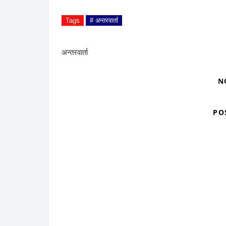
कायापलट द्वैमासिक असल शासन साहित्यिक पत्रिका, २०६४ श
परिश्रमीसँग ग
Tags
# अन्तरवार्ता
अन्तरवार्ता
N
PO