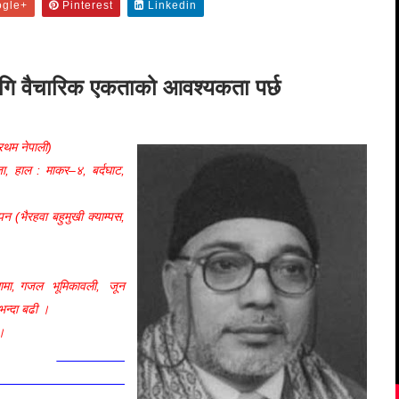
–४, अङ्क–८, पूर्णाङ्क–१९ )
gle+
Pinterest
Linkedin
ागि वैचारिक एकताको आवश्यकता पर्छ
्रथम नेपाली)
ा, हाल : माकर–४, बर्दघाट,
पन (भैरहवा बहुमुखी क्याम्पस,
ुनुमामा, गजल भूमिकावली,
जून
भन्दा बढी ।