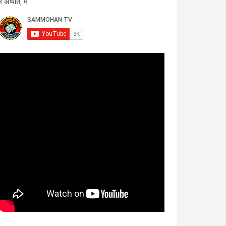
म अर्थात् 'म'