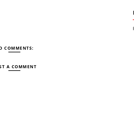
िशिर ऋतु, वर्ष–४, अङ्क–८, पूर्णाङ्क–१९ मा प्रकाशित साहित्यकार घनश्याम
रिएको अन्तरवार्ता जस्ताकोे त्यस्तै
O COMMENTS:
ST A COMMENT