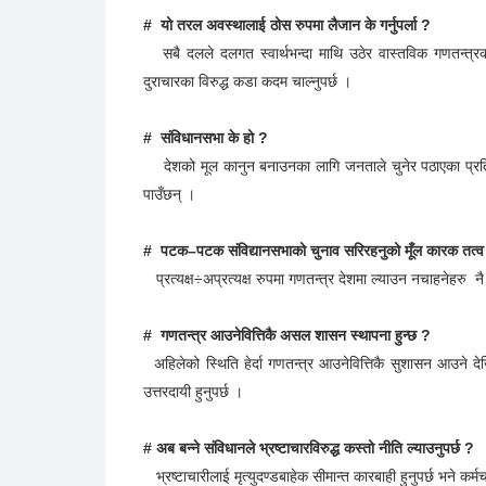
# वर्तमान राजनीतिक परिवेशलाई कसरी नियालिरहनु भएको छ ?
तरल अवस्थामा छ, ठोस रुप दिने प्रयास अझै भएको छैन । लो
सत्तामोहका कारण टुटिसकेको छ । जसले नेपालको राजनीतिमा बदम
# यो तरल अवस्थालाई ठोस रुपमा लैजान के गर्नुपर्ला ?
सबै दलले दलगत स्वार्थभन्दा माथि उठेर वास्तविक गणतन्त्रका ल
दुराचारका विरुद्ध कडा कदम चाल्नुपर्छ ।
# संविधानसभा के हो ?
देशको मूल कानुन बनाउनका लागि जनताले चुनेर पठाएका प्रतिनि
पाउँछन् ।
# पटक–पटक संविद्यानसभाको चुनाव सरिरहनुको मूँल कारक तत्व के
प्रत्यक्ष÷अप्रत्यक्ष रुपमा गणतन्त्र देशमा ल्याउन नचाहनेहरु नै
# गणतन्त्र आउनेवित्तिकै असल शासन स्थापना हुन्छ ?
अहिलेको स्थिति हेर्दा गणतन्त्र आउनेवित्तिकै सुशासन आउने देखिँ