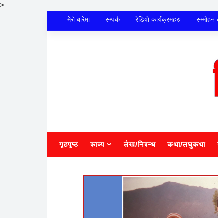
>
मेराे बारेमा
सम्पर्क
रेडियाे कार्यक्रमहरु
सम्मोहन 
गृहपृष्ठ
काव्य
लेख/निबन्ध
कथा/लघुकथा