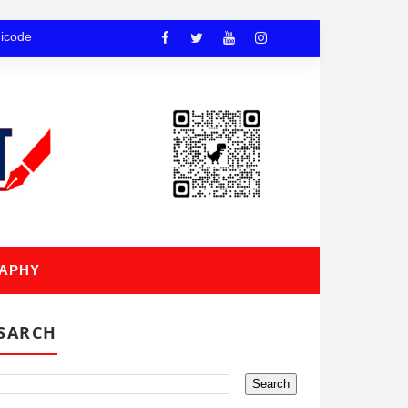
nicode
APHY
SARCH