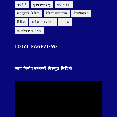
प्रविधि
मुक्तक/हाइकु
मेराे बारेमा
युट्युबका भिडियाे
रेडियो कार्यक्रम
लेख/निबन्ध
विविध
समीक्षा/समालोचना
सम्पर्क
साहित्यिक समाचार
TOTAL PAGEVIEWS
ब्लग निर्माणसम्बन्धी विस्तृत भिडियो