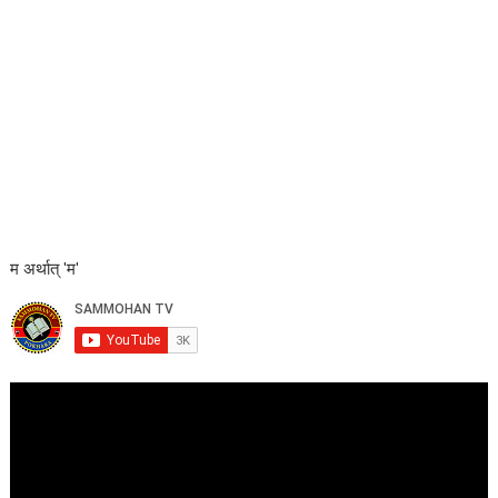
म अर्थात् 'म'