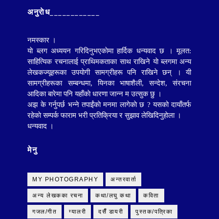
अनुराेध____________
नमस्कार ।
याे ब्लग अध्ययन गरिदिनुभएकाेमा हार्दिक धन्यवाद छ । मूलत:
साहित्यिक रचनालाई प्राथिमकताका साथ राखिने याे ब्लगमा
अन्य
लेखकज्यूहरूका
उपयाेगी सामग्रीहरू पनि राखिने छन् । यी
सामग्रीहरूका सम्बन्धमा, यिनका भाषाशैली, सन्देश, संरचना
आदिका बारेमा पनि यहाँकाे धारणा जान्न म उत्सुक छु ।
अझ के गर्नुपर्छ भन्ने तपाईंकाे मनमा लागेकाे छ ? यसको दायाँतर्फ
रहेकाे सम्पर्क फाराम भरी प्रतिक्रिया र सुझाव लेखिदिनुहाेला ।
धन्यवाद ।
मेनु
MY PHOTOGRAPHY
अन्तरवार्ता
अन्य लेखकका रचना
कथा/लघु कथा
कविता
गजल/गीत
ग्यालरी
दसैँ डायरी
पुस्तक/पत्रिका