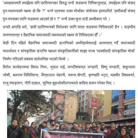
'
,
अरूहरूजस्तै तपाईंहरू पनि प्रतिगमनका विरुद्ध भन्दै सडकमा निस्किनुभएछ
तपाईहरू पनि संसद्
?'
'
पुनःस्थापनाको पक्षमा हो कि
भन्ने प्रश्नमा उक्त मोर्चाका संयोजक इस्मालीले
हामीकहाँ संसद्
?'
पुनःस्पनाका लागि सडकमा आएको हो र
भन्दै उक्त कुरा ठाडै अस्वीकार गरे ।
, ‘
उनले अगाडि थपे
हामी प्रतिगमनको विरोधका लागि मात्र सडकमा निस्किएको हैन । सङ्घीय
’
जनगणतन्त्र र वैज्ञानिक समाजवादी व्यवस्थाको पक्षमा पो निस्किएका हौँ ।
केही दिन पहिले वैज्ञानिक समाजवादी क्रान्तिको अपरिहार्यतालाई आत्मसात् गर्दै समाजवादी
‘
’
यथार्थवाद र सांस्कृतिक क्रान्ति पक्षधर संस्कृतिकर्मीको साझा मञ्च
मार्क्सवादी सांस्कृतिक मोर्चा
निर्माण गरिएको वक्तव्य सार्वजनिक भएको थियो ।
,
,
,
,
विरोध कार्यक्रममा विमल निभा
भूपाल राई
जगदीशचन्द्र भण्डारी
विष्णु भण्डारी
शकुन्तला
,
,
,
,
,
,
जोशी
बलराम तिमिल्सिना
मित्रलाल पंज्ञानी
वसन्त बोगटी
कृष्णहरि भट्ट
महावीर विश्वकर्मा
,
,
राजु स्याङ्तान
गौरी दाहाल
सुनिता बुढाथोकीलगायतले कविता वाचन गरेका थिए ।