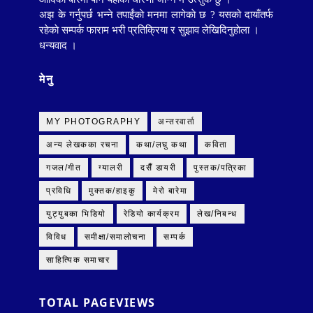
अझ के गर्नुपर्छ भन्ने तपाईंकाे मनमा लागेकाे छ ? यसको दायाँतर्फ
रहेकाे सम्पर्क फाराम भरी प्रतिक्रिया र सुझाव लेखिदिनुहाेला ।
धन्यवाद ।
मेनु
MY PHOTOGRAPHY
अन्तरवार्ता
अन्य लेखकका रचना
कथा/लघु कथा
कविता
गजल/गीत
ग्यालरी
दसैँ डायरी
पुस्तक/पत्रिका
प्रविधि
मुक्तक/हाइकु
मेराे बारेमा
युट्युबका भिडियाे
रेडियो कार्यक्रम
लेख/निबन्ध
विविध
समीक्षा/समालोचना
सम्पर्क
साहित्यिक समाचार
TOTAL PAGEVIEWS