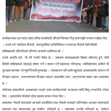
कार्यक्रमका एक मात्र वक्ता वरिष्ठ मार्क्सवादी सौन्दर्य चिन्तक निनु चापागाईंले मन्तव्य राखेका थिए
‘
,
। उनले भने
संघीयता विरोधी
समानुपातिक प्रतिनिधित्व र गणतन्त्र विरोधी देशी विदेशी
’
शक्तिहरूको साँठगाँठको परिणाम आजको प्रतिगमन हो ।
, ‘
,
उनले अगाडि थपे
यो धेरै गम्भीर विषय हो । जबसम्म शासकहरूको बिचमा साँठगाठ हुने
देशी
,
विदेशी शक्तिहरूले देशलाई शोषण गर्ने र शासन गर्ने षड्यन्त्र गरिरहन्छ
त्यतिखेरसम्म हामीले यी
कुराहरू बारम्बार भोग्नुपर्ने स्थिति हुनसक्छ । त्यसकारण पनि हामी बहुमतले अल्पमतमाथि शासन गर्ने
,
,
दिनहरू ल्याउन
जनगन्त्रणका दिनहरू ल्याउन सङ्घर्षमा जान
अग्रगमनमा पक्षमा रहन आवश्यक
’
छ ।
संयोजक इस्मालीको अध्यक्षतामा भएको उक्त कार्यक्रमको सञ्चालन कवि विष्णु भण्डारीले गरेका
थिए । इस्मालीले मोर्चाको प्रेस वक्तव्य वाचन गरेका थिए ।
'
वक्तव्यमा
नेपाली समाजको आजको अन्तर्विरोध तथा नेपाली जनताले भोगिरहेका आजका समस्याको
'
, ‘
समाधान यस व्यवस्थाबाट हुन सक्दैन
भनिएको छ । वक्तव्यमा अगाडि भनिएको छ
वर्तमान