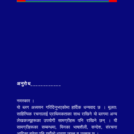
अनुराेध____________
नमस्कार ।
याे ब्लग अध्ययन गरिदिनुभएकाेमा हार्दिक धन्यवाद छ । मूलत:
साहित्यिक रचनालाई प्राथिमकताका साथ राखिने याे ब्लगमा
अन्य
लेखकज्यूहरूका
उपयाेगी सामग्रीहरू पनि राखिने छन् । यी
सामग्रीहरूका सम्बन्धमा, यिनका भाषाशैली, सन्देश, संरचना
आदिका बारेमा पनि यहाँकाे धारणा जान्न म उत्सुक छु ।