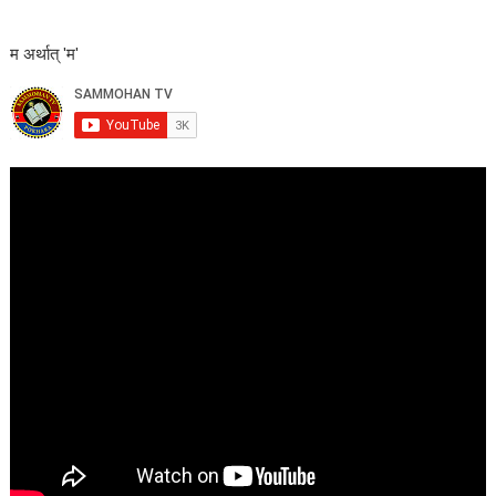
म अर्थात् 'म'