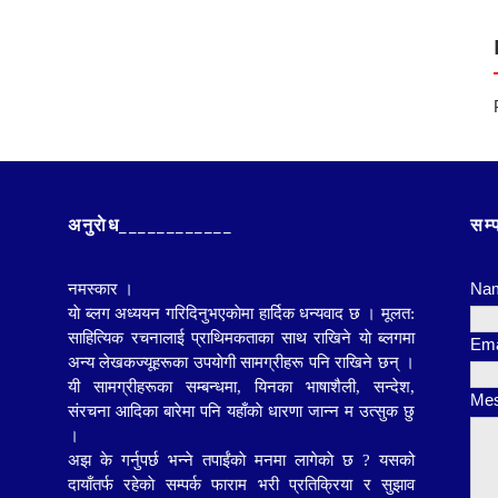
अनुराेध____________
सम्
Na
नमस्कार ।
याे ब्लग अध्ययन गरिदिनुभएकाेमा हार्दिक धन्यवाद छ । मूलत:
साहित्यिक रचनालाई प्राथिमकताका साथ राखिने याे ब्लगमा
Ema
अन्य लेखकज्यूहरूका
उपयाेगी सामग्रीहरू पनि राखिने छन् ।
यी सामग्रीहरूका सम्बन्धमा, यिनका भाषाशैली, सन्देश,
Me
संरचना आदिका बारेमा पनि यहाँकाे धारणा जान्न म उत्सुक छु
।
अझ के गर्नुपर्छ भन्ने तपाईंकाे मनमा लागेकाे छ ? यसको
दायाँतर्फ रहेकाे सम्पर्क फाराम भरी प्रतिक्रिया र सुझाव