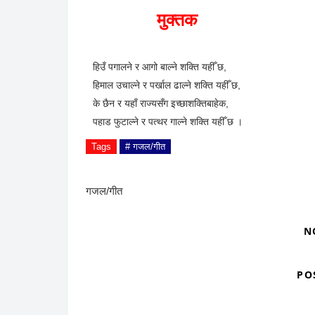
रुपिन्द्र प्रभावी
August 25, 2011
गजल/गीत
Facebook
Twitter
Goo
SHARE THIS:
मुक्तक
हिउँ पगालने र आगो बाल्ने शक्ति यहीँ छ,
हिमाल उचाल्ने र पर्खाल ढाल्ने शक्ति यहीँ छ,
के छैन र यहाँ राज्यसँग इच्छाशक्तिबाहेक,
पहाड फुटाल्ने र पत्थर गाल्ने शक्ति यहीँ छ ।
Tags
# गजल/गीत
गजल/गीत
N