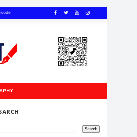
nicode
APHY
SARCH