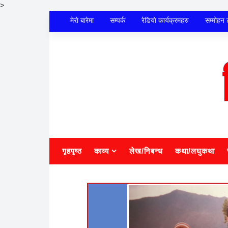
>
मेराे बारेमा
सम्पर्क
रेडियाे कार्यक्रमहरु
सम्मोहन 
गृहपृष्ठ
काव्य
लेख/निबन्ध
कथा/लघुकथा