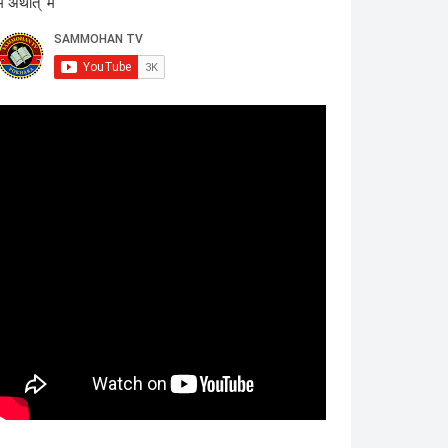
म अर्थात् 'म'