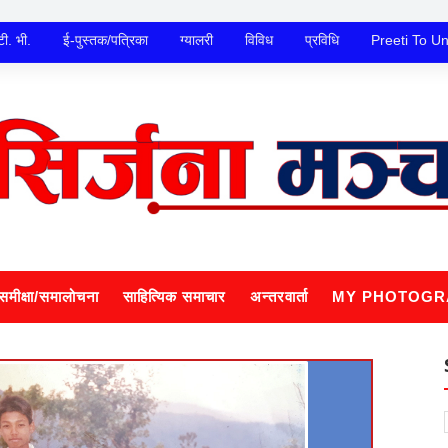
टी. भी.
ई-पुस्तक/पत्रिका
ग्यालरी
विविध
प्रविधि
Preeti To U
समीक्षा/समालोचना
साहित्यिक समाचार
अन्तरवार्ता
MY PHOTOGR