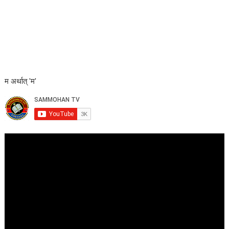
म अर्थात् 'म'