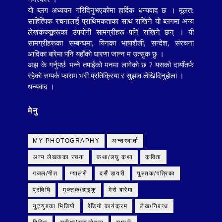
याे ब्लग अध्ययन गरिदिनुभएकाेमा हार्दिक धन्यवाद छ । मूलत:
साहित्यिक रचनालाई प्राथिमकताका साथ राखिने याे ब्लगमा
अन्य
लेखकज्यूहरूका
उपयाेगी सामग्रीहरू पनि राखिने छन् । यी
सामग्रीहरूका सम्बन्धमा, यिनका भाषाशैली, सन्देश, संरचना
आदिका बारेमा पनि यहाँकाे धारणा जान्न म उत्सुक छु ।
अझ के गर्नुपर्छ भन्ने तपाईंकाे मनमा लागेकाे छ ? यसको दायाँतर्फ
रहेकाे सम्पर्क फाराम भरी प्रतिक्रिया र सुझाव लेखिदिनुहाेला ।
धन्यवाद ।
मेनु
MY PHOTOGRAPHY
अन्तरवार्ता
अन्य लेखकका रचना
कथा/लघु कथा
कविता
गजल/गीत
ग्यालरी
दसैँ डायरी
पुस्तक/पत्रिका
प्रविधि
मुक्तक/हाइकु
मेराे बारेमा
युट्युबका भिडियाे
रेडियो कार्यक्रम
लेख/निबन्ध