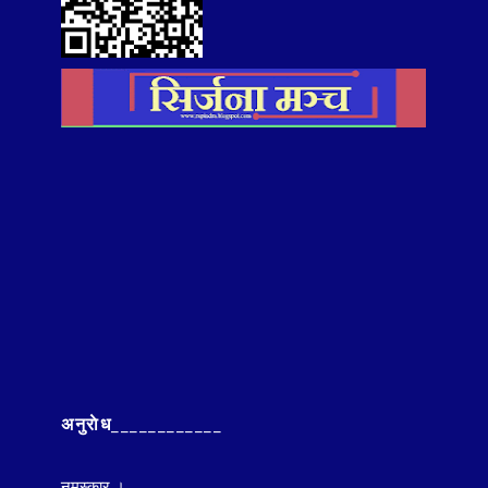
अनुराेध____________
नमस्कार ।